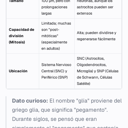
Tamaño
100 µm, pero con
neuronas, aunque los
prolongaciones
astrocitos pueden ser
largas
extensos
Limitada; muchas
Capacidad de
son "post-
Alta; pueden dividirse y
división
mitóticas"
regenerarse fácilmente
(Mitosis)
(especialmente
en adultos)
SNC (Astrocitos,
Sistema Nervioso
Oligodendrocitos,
Ubicación
Central (SNC) y
Microglía) y SNP (Células
Periférico (SNP)
de Schwann, Células
Satélite)
Dato curioso:
El nombre "glía" proviene del
griego
glia
, que significa "pegamento".
Durante siglos, se pensó que eran