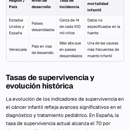
Región /
Nivel de
Tasa de
mortalidad
País
desarrollo
incidencia
infantil
Estados
Cerca de 14
Datos no
Países
Unidos y
de cada 100
especificados en la
desarrollados
España
mil niños
fuente
Más alta que
Una de las causas
País en vías
Venezuela
en países
más frecuentes de
de desarrollo
desarrollados
muerte infantil
Tasas de supervivencia y
evolución histórica
La evolución de los indicadores de supervivencia en
el cáncer infantil refleja avances significativos en el
diagnóstico y tratamiento pediátrico. En España, la
tasa de supervivencia actual alcanza el 70 por