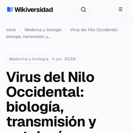
Wikiversidad
☰
Inicio
›
Medicina y biología
›
Virus del Nilo Occidental:
biología, transmisión y...
Medicina y biología
1 jun. 2026
Virus del Nilo
Occidental:
biología,
transmisión y