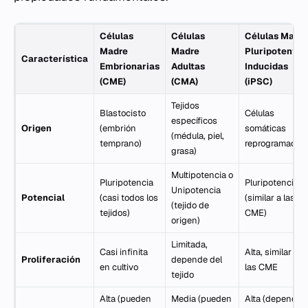
Células
Células
Células Madr
Madre
Madre
Pluripotentes
Característica
Embrionarias
Adultas
Inducidas
(CME)
(CMA)
(iPSC)
Tejidos
Blastocisto
Células
específicos
Origen
(embrión
somáticas
(médula, piel,
temprano)
reprogramadas
grasa)
Multipotencia o
Pluripotencia
Pluripotencia
Unipotencia
Potencial
(casi todos los
(similar a las
(tejido de
tejidos)
CME)
origen)
Limitada,
Casi infinita
Alta, similar a
Proliferación
depende del
en cultivo
las CME
tejido
Alta (pueden
Media (pueden
Alta (depende