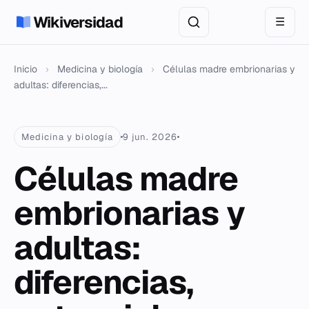
Wikiversidad
☰
Inicio
›
Medicina y biología
›
Células madre embrionarias y
adultas: diferencias,...
Medicina y biología
9 jun. 2026
Células madre
embrionarias y
adultas:
diferencias,