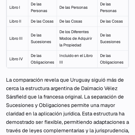
De las
De las
Libro I
De las Personas
Personas
Personas
Libro II
De las Cosas
De las Cosas
De las Cosas
De los Diferentes
De las
De las
Libro III
Modos de Adquirir
Sucesiones
Sucesiones
la Propiedad
De las
Incluido en el Libro
De las
Libro IV
Obligaciones
III
Obligaciones
La comparación revela que Uruguay siguió más de
cerca la estructura argentina de Dalmacio Vélez
Sársfield que la francesa original. La separación de
Sucesiones y Obligaciones permite una mayor
claridad en la aplicación jurídica. Esta estructura ha
demostrado ser flexible, permitiendo adaptaciones a
través de leyes complementarias y la jurisprudencia,