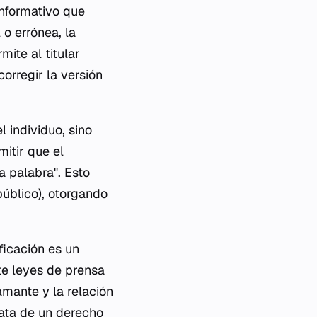
informativo que
 o errónea, la
mite al titular
orregir la versión
 individuo, sino
itir que el
a palabra". Esto
 público), otorgando
ficación es un
te leyes de prensa
amante y la relación
rata de un derecho