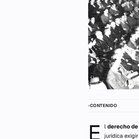
CONTENIDO
E
l
derecho de 
jurídica exig