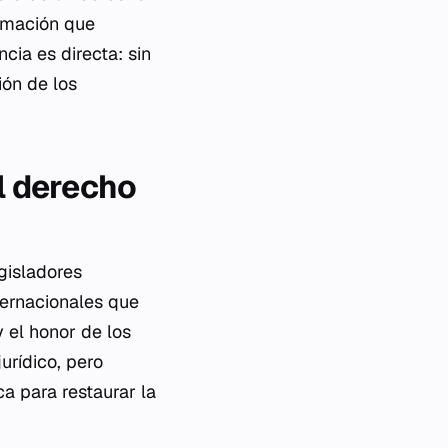
ormación que
cia es directa: sin
ión de los
el derecho
egisladores
ternacionales que
y el honor de los
urídico, pero
a para restaurar la