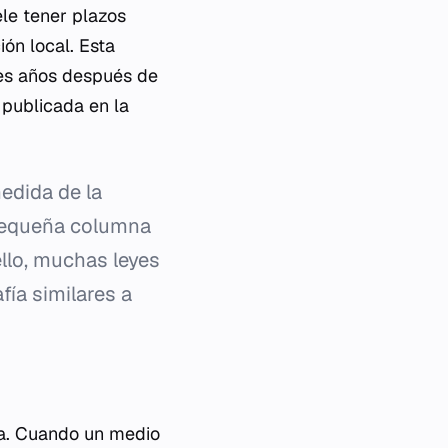
ele tener plazos
ón local. Esta
res años después de
 publicada en la
medida de la
 pequeña columna
 ello, muchas leyes
fía similares a
ca. Cuando un medio