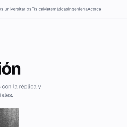
s universitarios
Física
Matemáticas
Ingeniería
Acerca
ión
 con la réplica y
iales.