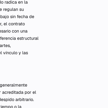
do radica en la
e regulan su
abajo sin fecha de
, el contrato
esario con una
ferencia estructural
artes,
l vínculo y las
l generalmente
r acreditada por el
espido arbitrario.
tiempo o la