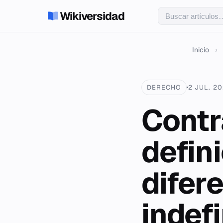
Wikiversidad
Inicio
›
DERECHO
2 JUL. 2
Contr
defini
difer
indef