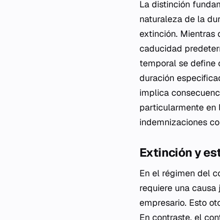
La distinción fundam
naturaleza de la du
extinción. Mientras 
caducidad predeterm
temporal se define
duración especifica
implica consecuenci
particularmente en l
indemnizaciones co
Extinción y es
En el régimen del co
requiere una causa j
empresario. Esto oto
En contraste, el co