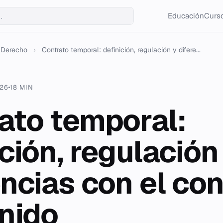
Educación
Curso
Derecho
›
Contrato temporal: definición, regulación y difere...
026
18 MIN
ato temporal:
ción, regulación
encias con el co
inido