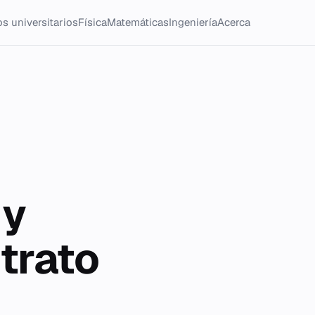
s universitarios
Física
Matemáticas
Ingeniería
Acerca
 y
ntrato