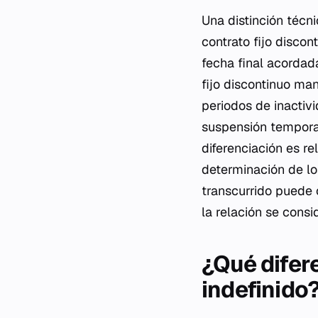
Una distinción técn
contrato fijo discon
fecha final acordada
fijo discontinuo man
periodos de inactiv
suspensión temporal 
diferenciación es re
determinación de lo
transcurrido puede 
la relación se consi
¿Qué difer
indefinido