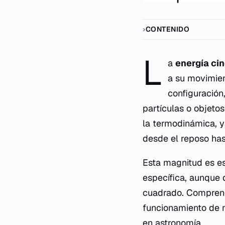
CONTENIDO
L
a
energía ci
a su movimien
configuración
partículas o objeto
la termodinámica, y
desde el reposo ha
Esta magnitud es es
específica, aunque 
cuadrado. Compren
funcionamiento de m
en astronomía.