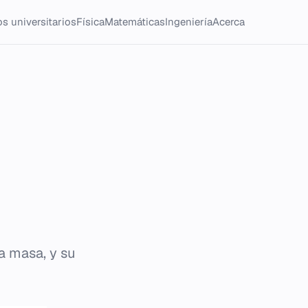
s universitarios
Física
Matemáticas
Ingeniería
Acerca
la masa, y su