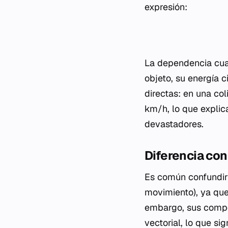
expresión:
La dependencia cuad
objeto, su energía 
directas: en una co
km/h, lo que explic
devastadores.
Diferencia con
Es común confundir 
movimiento), ya qu
embargo, sus compor
vectorial, lo que si