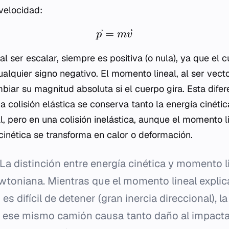
velocidad:
=
p
m
v
 al ser escalar, siempre es positiva (o nula), ya que el 
ualquier signo negativo. El momento lineal, al ser vect
biar su magnitud absoluta si el cuerpo gira. Esta difer
na colisión elástica se conserva tanto la energía cinéti
l, pero en una colisión inelástica, aunque el momento l
cinética se transforma en calor o deformación.
La distinción entre energía cinética y momento l
wtoniana. Mientras que el momento lineal explic
s difícil de detener (gran inercia direccional), la
é ese mismo camión causa tanto daño al impacta