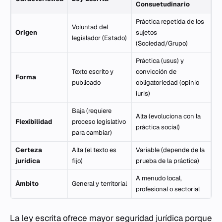
Consuetudinario
Práctica repetida de los
Voluntad del
Origen
sujetos
legislador (Estado)
(Sociedad/Grupo)
Práctica (usus) y
Texto escrito y
convicción de
Forma
publicado
obligatoriedad (opinio
iuris)
Baja (requiere
Alta (evoluciona con la
Flexibilidad
proceso legislativo
práctica social)
para cambiar)
Certeza
Alta (el texto es
Variable (depende de la
jurídica
fijo)
prueba de la práctica)
A menudo local,
Ámbito
General y territorial
profesional o sectorial
La ley escrita ofrece mayor seguridad jurídica porque