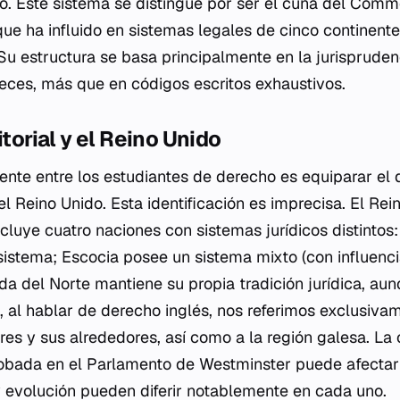
. Este sistema se distingue por ser el cuna del
Comm
e ha influido en sistemas legales de cinco continent
Su estructura se basa principalmente en la jurisprudenc
ueces, más que en códigos escritos exhaustivos.
itorial y el Reino Unido
ente entre los estudiantes de derecho es equiparar el 
l Reino Unido. Esta identificación es imprecisa. El Rei
ncluye cuatro naciones con sistemas jurídicos distintos:
istema; Escocia posee un sistema mixto (con influenc
nda del Norte mantiene su propia tradición jurídica, a
o, al hablar de derecho inglés, nos referimos exclusiva
dres y sus alrededores, así como a la región galesa. L
robada en el Parlamento de Westminster puede afectar 
y evolución pueden diferir notablemente en cada uno.