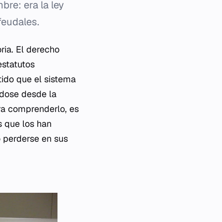
bre: era la ley
feudales.
oria. El derecho
estatutos
tido que el sistema
ndose desde la
ara comprenderlo, es
s que los han
no perderse en sus