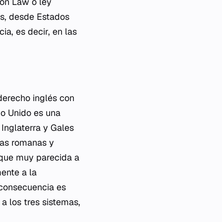
on Law
o ley
es, desde Estados
ia, es decir, en las
derecho inglés con
no Unido es una
 Inglaterra y Gales
ias romanas y
unque muy parecida a
mente a la
a consecuencia es
a los tres sistemas,