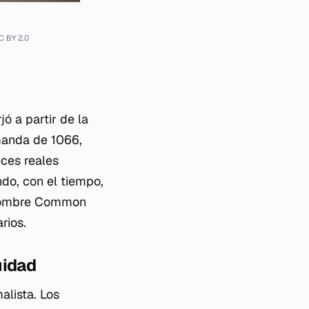
C BY 2.0
jó a partir de la
manda de 1066,
eces reales
do, con el tiempo,
nombre
Common
rios.
uidad
lista. Los