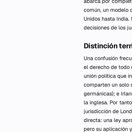
abarca por completo
común, un modelo qu
Unidos hasta India. 
decisiones de los j
Distinción terr
Una confusión frecu
el derecho de todo e
unión política que i
comparten un solo s
germánicas); e Irla
la inglesa. Por tant
jurisdicción de Lon
directa: una ley ap
pero su aplicación 