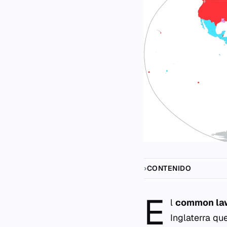
CONTENIDO
E
l
common la
Inglaterra qu