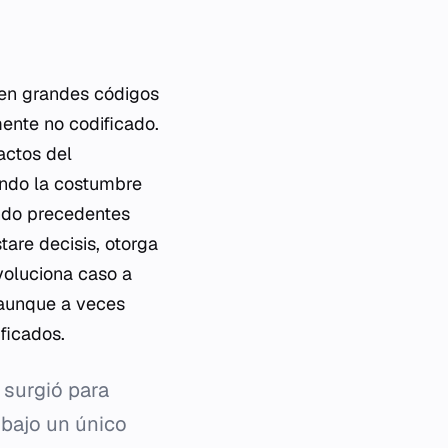
 en grandes códigos
ente no codificado.
actos del
endo la costumbre
endo precedentes
stare decisis
, otorga
evoluciona caso a
 aunque a veces
ficados.
 surgió para
 bajo un único