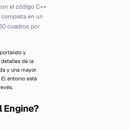
con el código C++
 completa en un
 60 cuadros por
mportando y
detalles de la
pida y una mayor
 El entorno está
revés.
l Engine?