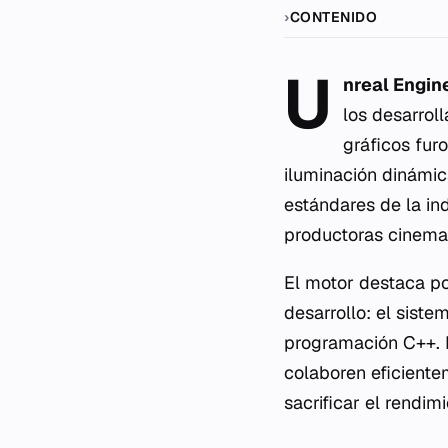
CONTENIDO
U
nreal Engin
los desarrol
gráficos fur
iluminación dinámic
estándares de la in
productoras cinema
El motor destaca po
desarrollo: el sist
programación C++. E
colaboren eficiente
sacrificar el rendi