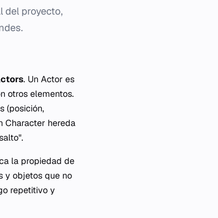
l del proyecto,
ndes.
ctors
. Un Actor es
on otros elementos.
s (posición,
un
Character
hereda
alto".
ica la propiedad de
s y objetos que no
o repetitivo y