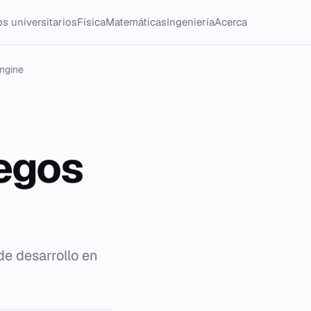
s universitarios
Física
Matemáticas
Ingeniería
Acerca
Engine
uegos
de desarrollo en