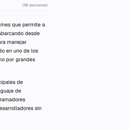
(36 secciones)
ames que permite a
, abarcando desde
ara manejar
do en uno de los
omo por grandes
cipales de
nguaje de
ogramadores
esarrolladores sin