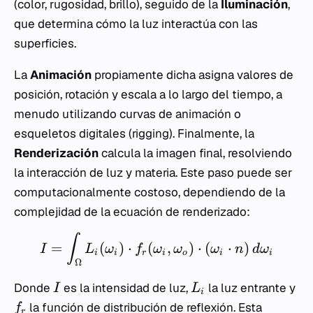
(color, rugosidad, brillo), seguido de la
Iluminación
,
que determina cómo la luz interactúa con las
superficies.
La
Animación
propiamente dicha asigna valores de
posición, rotación y escala a lo largo del tiempo, a
menudo utilizando curvas de animación o
esqueletos digitales (rigging). Finalmente, la
Renderización
calcula la imagen final, resolviendo
la interacción de luz y materia. Este paso puede ser
computacionalmente costoso, dependiendo de la
complejidad de la ecuación de renderizado:
∫
=
(
)
⋅
(
,
)
⋅
(
⋅
)
I
L
ω
f
ω
ω
ω
n
d
ω
i
i
r
i
o
i
i
Ω
Donde
es la intensidad de luz,
la luz entrante y
I
L
i
la función de distribución de reflexión. Esta
f
r