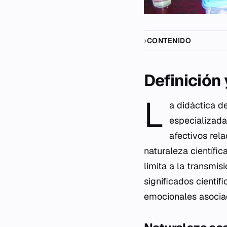
CONTENIDO
Definición
L
a didáctica d
especializada
afectivos rel
naturaleza científi
limita a la transmi
significados cientí
emocionales asocia