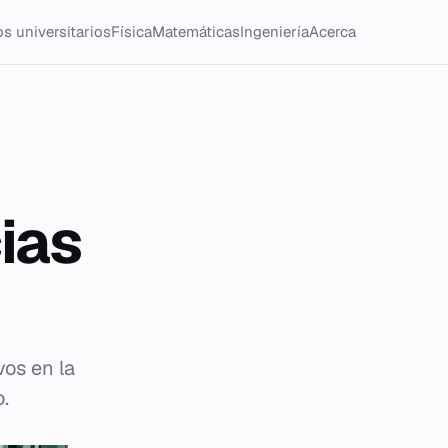
s universitarios
Física
Matemáticas
Ingeniería
Acerca
ias
vos en la
.