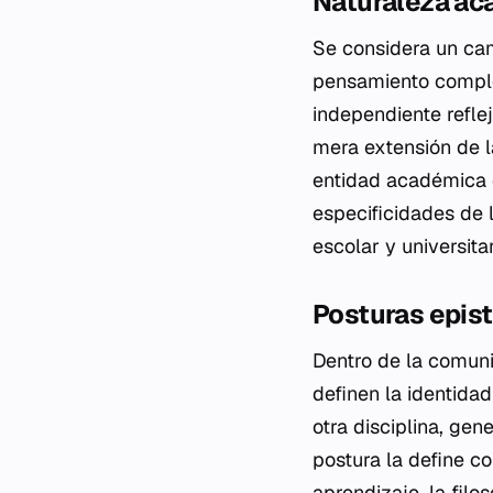
Naturaleza ac
Se considera un ca
pensamiento complej
independiente refle
mera extensión de l
entidad académica 
especificidades de l
escolar y universitar
Posturas epis
Dentro de la comuni
definen la identida
otra disciplina, ge
postura la define c
aprendizaje, la filo