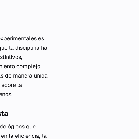
 experimentales es
e la disciplina ha
tintivos,
amiento complejo
as de manera única.
 sobre la
enos.
sta
odológicos que
n la eficiencia, la