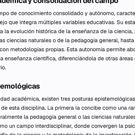
adémica y consolidación del campo
mpo de conocimiento consolidado y autónomo, caracte
o que integra múltiples variables educativas. Su esta
ja la evolución histórica de la enseñanza de la ciencia
as ciencias naturales o de la pedagogía general, hasta
con metodologías propias. Esta autonomía permite abo
a enseñanza científica, diferenciándola de otras áreas 
io.
temológicas
dad académica, existen tres posturas epistemológicas
d de esta disciplina. La primera la concibe como una 
neralmente la pedagogía general o las ciencias natural
omo un campo interdisciplinar, donde convergen la psic
sofía de la ciencia y la metodología de la investigación