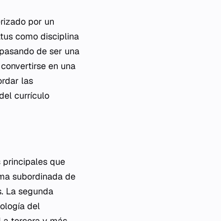
rizado por un
tus como disciplina
, pasando de ser una
 convertirse en una
rdar las
del currículo
 principales que
rama subordinada de
es. La segunda
ología del
. La tercera y más