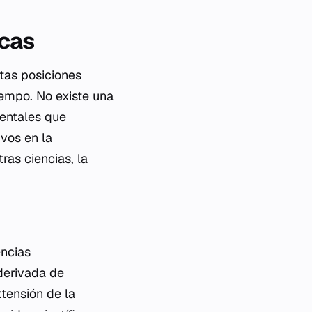
icas
ntas posiciones
iempo. No existe una
mentales que
vos en la
ras ciencias, la
encias
derivada de
xtensión de la