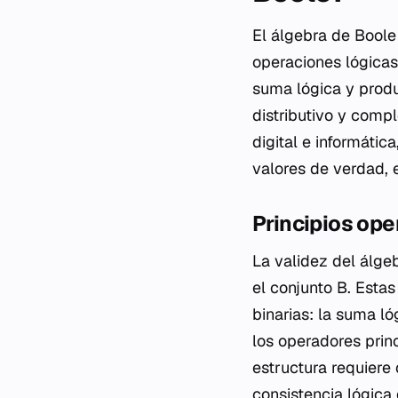
El álgebra de Bool
operaciones lógicas
suma lógica y produ
distributivo y comp
digital e informátic
valores de verdad, 
Principios ope
La validez del álge
el conjunto B. Esta
binarias: la suma l
los operadores princ
estructura requiere
consistencia lógica 