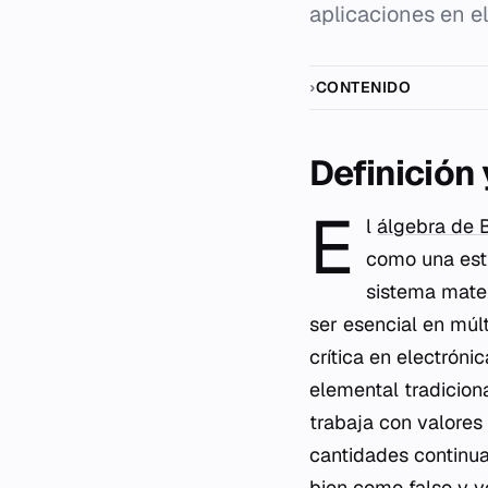
aplicaciones en el
CONTENIDO
Definición
E
l
álgebra de 
como una est
sistema mate
ser esencial en múlt
crítica en electrónic
elemental tradicion
trabaja con valores
cantidades continua
bien como falso y v