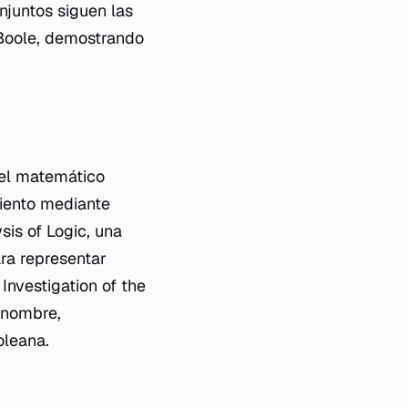
njuntos siguen las
 Boole, demostrando
o el matemático
miento mediante
sis of Logic
, una
ra representar
Investigation of the
u nombre,
oleana.