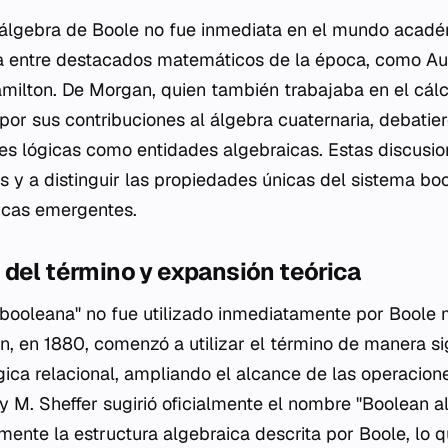
l álgebra de Boole no fue inmediata en el mundo acad
ia entre destacados matemáticos de la época, como A
ilton. De Morgan, quien también trabajaba en el cálcu
por sus contribuciones al álgebra cuaternaria, debatier
bles lógicas como entidades algebraicas. Estas discusi
s y a distinguir las propiedades únicas del sistema boo
icas emergentes.
del término y expansión teórica
 booleana" no fue utilizado inmediatamente por Boole
n, en 1880, comenzó a utilizar el término de manera sig
ógica relacional, ampliando el alcance de las operacion
ry M. Sheffer sugirió oficialmente el nombre "Boolean a
ente la estructura algebraica descrita por Boole, lo qu