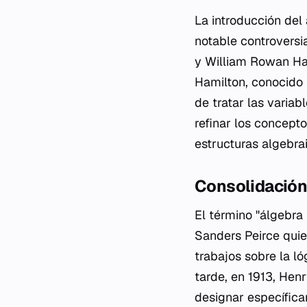
La introducción de
notable controvers
y William Rowan Ham
Hamilton, conocido 
de tratar las varia
refinar los concepto
estructuras algebra
Consolidación 
El término "álgebra
Sanders Peirce quie
trabajos sobre la l
tarde, en 1913, Hen
designar específicam