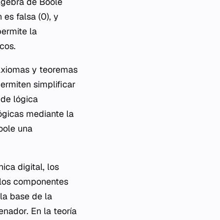
lgebra de Boole
 es falsa (0), y
permite la
cos.
 axiomas y teoremas
ermiten simplificar
 de lógica
ógicas mediante la
oole una
ca digital, los
n los componentes
 la base de la
nador. En la teoría