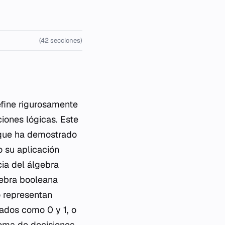
(42 secciones)
efine rigurosamente
iones lógicas. Este
 que ha demostrado
o su aplicación
ncia del álgebra
gebra booleana
o representan
tados como 0 y 1, o
toma de decisiones