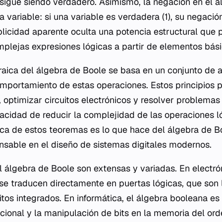
sigue siendo verdadero. Asimismo, la negación en el á
la variable: si una variable es verdadera (1), su negación
plicidad aparente oculta una potencia estructural que 
plejas expresiones lógicas a partir de elementos bási
raica del álgebra de Boole se basa en un conjunto de
mportamiento de estas operaciones. Estos principios p
, optimizar circuitos electrónicos y resolver problemas
cidad de reducir la complejidad de las operaciones l
ica de estos teoremas es lo que hace del álgebra de B
nsable en el diseño de sistemas digitales modernos.
 álgebra de Boole son extensas y variadas. En electróni
 se traducen directamente en puertas lógicas, que so
itos integrados. En informática, el álgebra booleana es
ional y la manipulación de bits en la memoria del orde