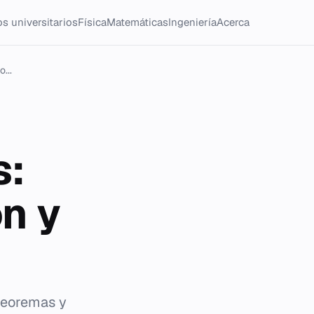
s universitarios
Física
Matemáticas
Ingeniería
Acerca
...
s:
n y
 teoremas y