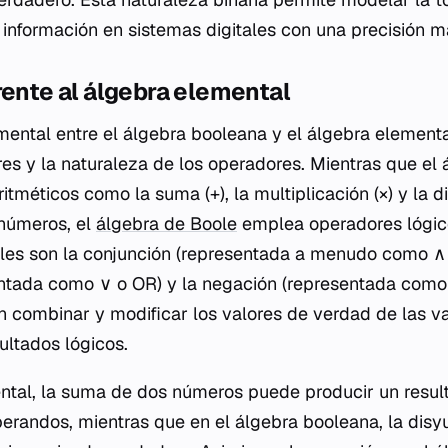
e información en sistemas digitales con una precisión m
rente al álgebra elemental
mental entre el álgebra booleana y el álgebra elementa
res y la naturaleza de los operadores. Mientras que el 
ritméticos como la suma (+), la multiplicación (×) y la di
 números, el
álgebra de Boole
emplea operadores lógico
les son la conjunción (representada a menudo como ∧ 
ntada como ∨ o OR) y la negación (representada como 
 combinar y modificar los valores de verdad de las va
ultados lógicos.
ental, la suma de dos números puede producir un resu
perandos, mientras que en el álgebra booleana, la dis