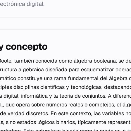
ectrónica digital.
 y concepto
Boole
, también conocida como
álgebra booleana
, se d
ructura algebraica diseñada para esquematizar operac
mático constituye una rama fundamental del álgebra
iples disciplinas científicas y tecnológicas, destacand
a digital, informática y la teoría de conjuntos. A difere
al, que opera sobre números reales o complejos, el ál
 de verdad discretos. En este contexto, las variables n
s, sino estados lógicos binarios, típicamente represen
erdadero. Esta naturaleza binaria permite modelar la 