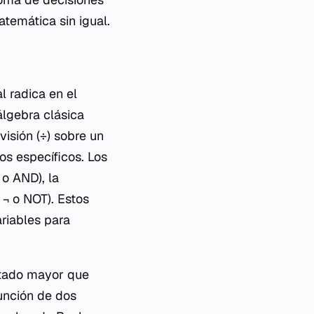
atemática sin igual.
l radica en el
álgebra clásica
visión (÷) sobre un
s específicos. Los
o AND), la
¬ o NOT). Estos
riables para
ltado mayor que
yunción de dos