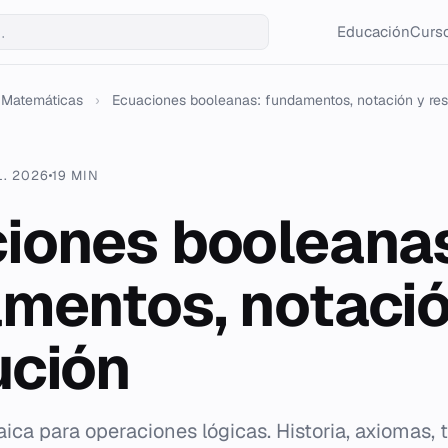
Educación
Curso
Matemáticas
›
Ecuaciones booleanas: fundamentos, notación y reso
L. 2026
19 MIN
iones booleana
mentos, notació
ución
aica para operaciones lógicas. Historia, axiomas,