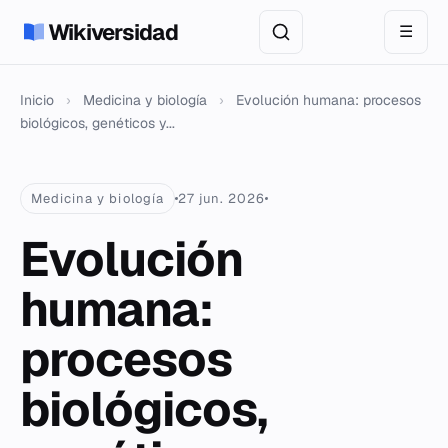
Wikiversidad
☰
Inicio
›
Medicina y biología
›
Evolución humana: procesos
biológicos, genéticos y...
Medicina y biología
27 jun. 2026
Evolución
humana:
procesos
biológicos,