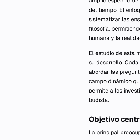
amplio espectro de a
del tiempo. El enfo
sistematizar las en
filosofía, permitie
humana y la realida
El estudio de esta 
su desarrollo. Cada
abordar las pregunta
campo dinámico que
permite a los invest
budista.
Objetivo centra
La principal preocu