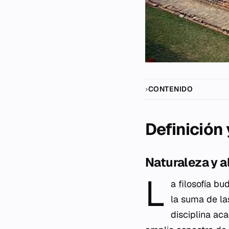
CONTENIDO
Definición
Naturaleza y a
L
a
filosofía
budi
la suma de las
disciplina ac