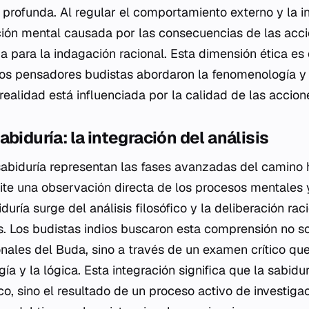
profunda. Al regular el comportamiento externo y la in
ación mental causada por las consecuencias de las acci
a para la indagación racional. Esta dimensión ética es
s pensadores budistas abordaron la fenomenología y l
realidad está influenciada por la calidad de las accion
biduría: la integración del análisis
sabiduría representan las fases avanzadas del camino h
te una observación directa de los procesos mentales 
duría surge del análisis filosófico y la deliberación rac
. Los budistas indios buscaron esta comprensión no sol
nales del Buda, sino a través de un examen crítico q
a y la lógica. Esta integración significa que la sabidu
o, sino el resultado de un proceso activo de investigac