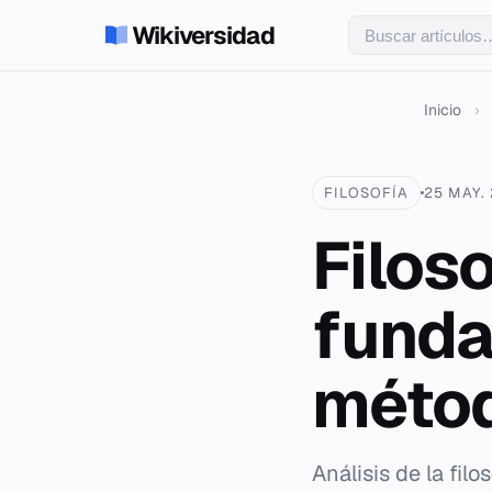
Wikiversidad
Inicio
›
FILOSOFÍA
25 MAY.
Filoso
funda
méto
Análisis de la fil