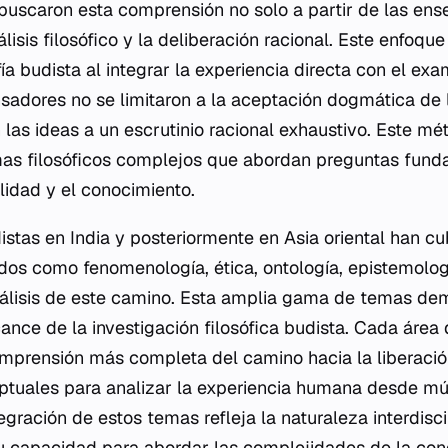
 buscaron esta comprensión no solo a partir de las en
álisis filosófico y la deliberación racional. Este enfoq
ofía budista al integrar la experiencia directa con el ex
sadores no se limitaron a la aceptación dogmática de
las ideas a un escrutinio racional exhaustivo. Este mé
mas filosóficos complejos que abordan preguntas fund
lidad y el conocimiento.
stas en India y posteriormente en Asia oriental han c
ados como fenomenología, ética, ontología, epistemología
álisis de este camino. Esta amplia gama de temas dem
ance de la investigación filosófica budista. Cada área
mprensión más completa del camino hacia la liberaci
tuales para analizar la experiencia humana desde múl
egración de estos temas refleja la naturaleza interdisci
 su capacidad para abordar las complejidades de la co