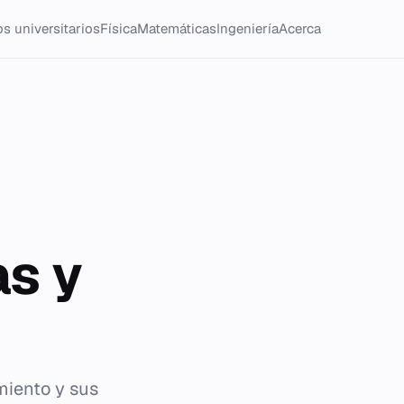
s universitarios
Física
Matemáticas
Ingeniería
Acerca
s y
imiento y sus