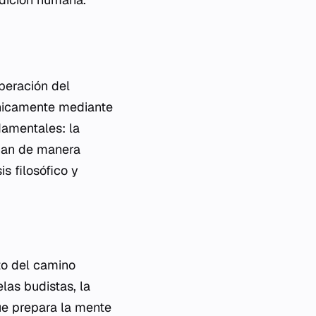
iberación del
únicamente mediante
damentales: la
onan de manera
s filosófico y
sto del camino
elas budistas, la
que prepara la mente