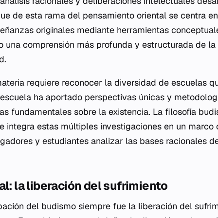
nálisis racionales y deliberaciones intelectuales desar
que de esta rama del pensamiento oriental se centra en
señanzas originales mediante herramientas conceptuale
ndo una comprensión más profunda y estructurada de la
d.
materia requiere reconocer la diversidad de escuelas q
 escuela ha aportado perspectivas únicas y metodologí
s fundamentales sobre la existencia. La filosofía budis
 integra estas múltiples investigaciones en un marco
igadores y estudiantes analizar las bases racionales de
l: la liberación del sufrimiento
pación del budismo siempre fue la liberación del sufri