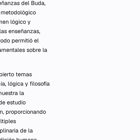
señanzas del Buda,
ue metodológico
amen lógico y
 las enseñanzas,
todo permitió el
amentales sobre la
ubierto temas
, lógica y filosofía
uestra la
 de estudio
ón, proporcionando
tiples
plinaria de la
ndición humana.