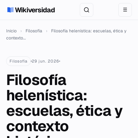
Wikiversidad
☰
Inicio
›
Filosofía
›
Filosofía helenística: escuelas, ética y
contexto...
Filosofía
29 jun. 2026
Filosofía
helenística:
escuelas, ética y
contexto