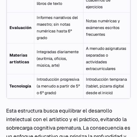
cuadernos de
libros de texto
ejercicios
Informes narrativos del
Notas numéricas y
maestro; sin notas
Evaluación
exámenes escritos
numéricas hasta 6º
frecuentes
grado
A menudo asignaturas
Integradas diariamente
Materias
separadas o
(euritmia, oficios,
artísticas
actividades
música, arte)
extracurriculares
Introducción progresiva
Introducción temprana
Tecnología
(a menudo a partir de 5º
(tablet, pizarra digital
o 6º grado)
desde el inicio)
Esta estructura busca equilibrar el desarrollo
intelectual con el artístico y el práctico, evitando la
sobrecarga cognitiva prematura. La consecuencia es
un enfoque educativo que prioriza la profundidad y