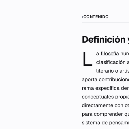
CONTENIDO
Definición
L
a
filosofía
huma
clasificació
literario o ar
aporta contribucion
rama específica den
conceptuales propia
directamente con ot
para comprender qu
sistema de pensamie