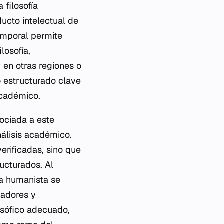
 filosofía
ucto intelectual de
temporal permite
losofía,
 en otras regiones o
o estructurado clave
académico.
sociada a este
álisis académico.
erificadas, sino que
ructurados. Al
ía humanista se
gadores y
osófico adecuado,