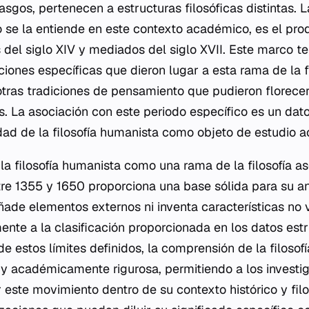
sgos, pertenecen a estructuras filosóficas distintas. La
 se la entiende en este contexto académico, es el prod
s del siglo XIV y mediados del siglo XVII. Este marco 
iciones específicas que dieron lugar a esta rama de la fi
otras tradiciones de pensamiento que pudieron florecer
s. La asociación con este periodo específico es un dat
idad de la filosofía humanista como objeto de estudio 
 la filosofía humanista como una rama de la filosofía a
re 1355 y 1650 proporciona una base sólida para su an
ñade elementos externos ni inventa características no v
ente a la clasificación proporcionada en los datos est
e estos límites definidos, la comprensión de la filosof
y académicamente rigurosa, permitiendo a los investi
r este movimiento dentro de su contexto histórico y fil