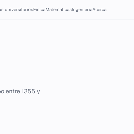
s universitarios
Física
Matemáticas
Ingeniería
Acerca
eo entre 1355 y