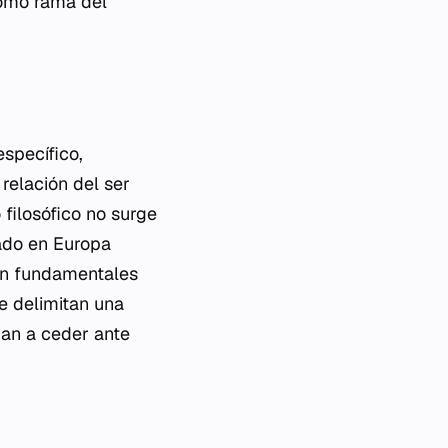
como rama del
específico,
 relación del ser
filosófico no surge
lado en Europa
on fundamentales
e delimitan una
zan a ceder ante