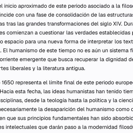
l inicio aproximado de este periodo asociado a la filos
incide con una fase de consolidación de las estructura
 tras las grandes transformaciones del siglo XIV. Dur
ores comienzan a cuestionar las verdades establecidas p
o espacio para una nueva forma de interpretar los text
 El humanismo de este tiempo no es aún un sistema fi
orriente emergente que busca recuperar la dignidad d
tes liberales y la literatura antigua.
o 1650 representa el límite final de este periodo europ
. Hacia esta fecha, las ideas humanistas han tenido tie
isciplinas, desde la teología hasta la política y la cienci
 necesariamente la desaparición del humanismo como c
en que sus principios fundamentales han sido absorbi
s intelectuales que darán paso a la modernidad filosóf