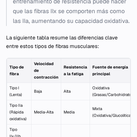
entrenamiento de resistencia puede hacer
que las fibras IIx se comporten más como
las IIa, aumentando su capacidad oxidativa.
La siguiente tabla resume las diferencias clave
entre estos tipos de fibras musculares:
Velocidad
Tipo de
Resistencia
Fuente de energía
de
fibra
a la fatiga
principal
contracción
Tipo I
Oxidativa
Baja
Alta
(Lenta)
(Grasas/Carbohidratos)
Tipo IIa
Mixta
(Rápida
Media-Alta
Media
(Oxidativa/Glucolítica)
oxidativa)
Tipo
IIx/IIb