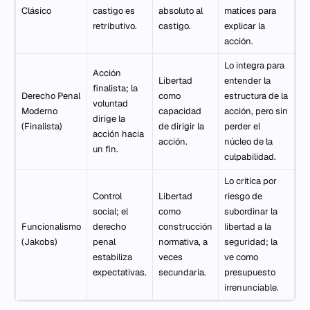
Clásico
castigo es
absoluto al
matices para
retributivo.
castigo.
explicar la
acción.
Lo integra para
Acción
Libertad
entender la
finalista; la
Derecho Penal
como
estructura de la
voluntad
Moderno
capacidad
acción, pero sin
dirige la
(Finalista)
de dirigir la
perder el
acción hacia
acción.
núcleo de la
un fin.
culpabilidad.
Lo critica por
Control
Libertad
riesgo de
social; el
como
subordinar la
Funcionalismo
derecho
construcción
libertad a la
(Jakobs)
penal
normativa, a
seguridad; la
estabiliza
veces
ve como
expectativas.
secundaria.
presupuesto
irrenunciable.