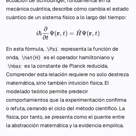
ecuación de Schrödinger, fundamental en la
mecánica cuántica, describe cómo cambia el estado
cuántico de un sistema físico a lo largo del tiempo:
∂
^
r
r
ℏ
Ψ
(
,
)
=
Ψ
(
,
)
i
t
H
t
∂
t
En esta fórmula,
representa la función de
\Psi
onda,
es el operador hamiltoniano y
\hat{H}
es la constante de Planck reducida.
\hbar
Comprender esta relación requiere no solo destreza
matemática, sino también intuición física. El
modelado teórico permite predecir
comportamientos que la experimentación confirma
o refuta, cerrando el ciclo del método científico. La
física, por tanto, se presenta como el puente entre
la abstracción matemática y la evidencia empírica.