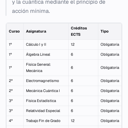
y la cuántica mediante el principio de
acción mínima.
Créditos
Curso
Asignatura
Tipo
ECTS
1º
Cálculo I y II
12
Obligatoria
1º
Álgebra Lineal
6
Obligatoria
Física General:
1º
6
Obligatoria
Mecánica
2º
Electromagnetismo
6
Obligatoria
2º
Mecánica Cuántica I
6
Obligatoria
3º
Física Estadística
6
Obligatoria
3º
Relatividad Especial
6
Obligatoria
4º
Trabajo Fin de Grado
12
Obligatoria