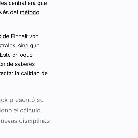
dea central era que
avés del
método
io de
Einheit von
trales, sino que
 Este enfoque
ión de saberes
ecta: la calidad de
nck presentó su
onó el cálculo.
uevas disciplinas