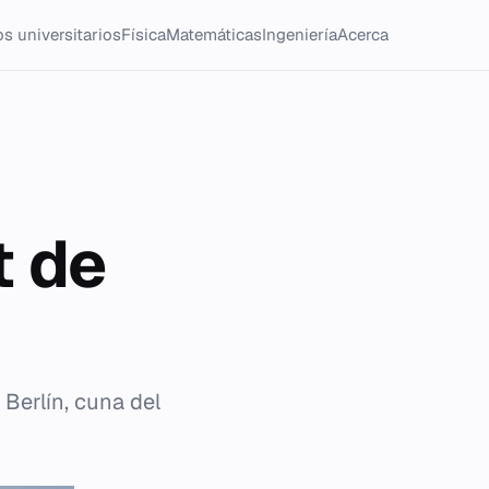
s universitarios
Física
Matemáticas
Ingeniería
Acerca
t de
Berlín, cuna del