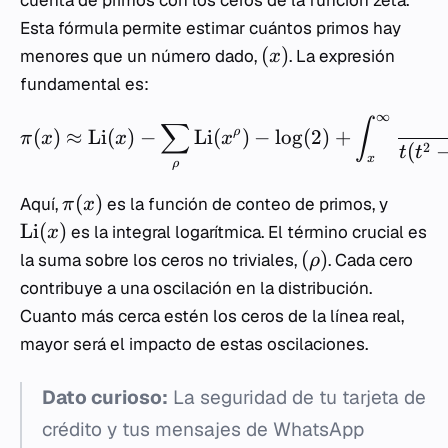
Esta fórmula permite estimar cuántos primos hay
(
)
menores que un número dado,
. La expresión
x
fundamental es:
∞
∫
∑
(
)
≈
Li
(
)
−
Li
(
)
−
lo
g
(
2
)
+
ρ
π
x
x
x
(
2
t
t
x
ρ
(
)
Aquí,
es la función de conteo de primos, y
π
x
Li
(
)
es la integral logarítmica. El término crucial es
x
(
)
la suma sobre los ceros no triviales,
. Cada cero
ρ
contribuye a una oscilación en la distribución.
Cuanto más cerca estén los ceros de la línea real,
mayor será el impacto de estas oscilaciones.
Dato curioso:
La seguridad de tu tarjeta de
crédito y tus mensajes de WhatsApp