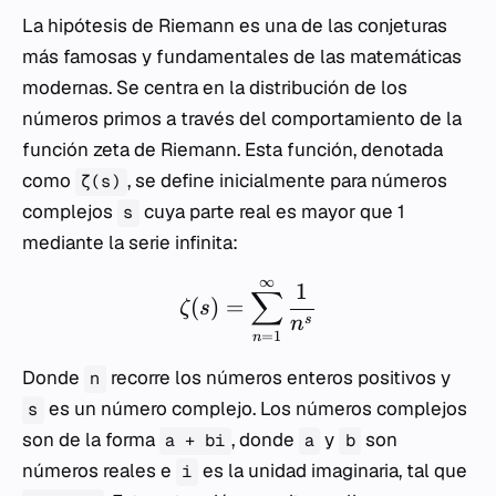
La hipótesis de Riemann es una de las conjeturas
más famosas y fundamentales de las matemáticas
modernas. Se centra en la distribución de los
números primos a través del comportamiento de la
función zeta de Riemann. Esta función, denotada
como
, se define inicialmente para números
ζ(s)
complejos
cuya parte real es mayor que 1
s
mediante la serie infinita:
∞
1
∑
(
)
=
ζ
s
s
n
=
1
n
Donde
recorre los números enteros positivos y
n
es un número complejo. Los números complejos
s
son de la forma
, donde
y
son
a + bi
a
b
números reales e
es la unidad imaginaria, tal que
i