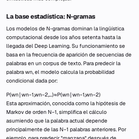
La base estadística: N-gramas
Los modelos de N-gramas dominan la lingüística
computacional desde los años setenta hasta la
llegada del
Deep Learning
. Su funcionamiento se
basa en la frecuencia de aparición de secuencias de
palabras en un corpus de texto. Para predecir la
palabra wn​, el modelo calcula la probabilidad
condicional dada por:
P(wn​∣wn−1​,wn−2​,…)≈P(wn​∣wn−1​,wn−2​)
Esta aproximación, conocida como la hipótesis de
Markov de orden N−1, simplifica el cálculo
asumiendo que la palabra actual depende
principalmente de las N−1 palabras anteriores. Por
ejemplo, para predecir "manzana" después de