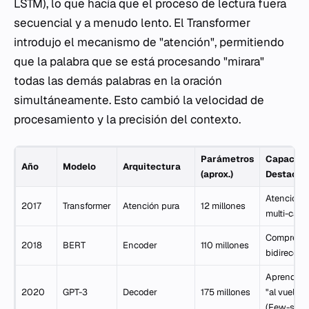
LSTM), lo que hacía que el proceso de lectura fuera
secuencial y a menudo lento. El Transformer
introdujo el mecanismo de "atención", permitiendo
que la palabra que se está procesando "mirara"
todas las demás palabras en la oración
simultáneamente. Esto cambió la velocidad de
procesamiento y la precisión del contexto.
Parámetros
Capacida
Año
Modelo
Arquitectura
(aprox.)
Destacad
Atención
2017
Transformer
Atención pura
12 millones
multi-cab
Comprens
2018
BERT
Encoder
110 millones
bidireccio
Aprendiza
2020
GPT-3
Decoder
175 millones
"al vuelo"
(Few-shot