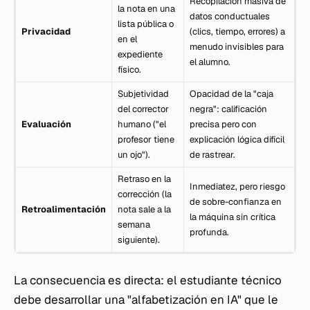
Recopilación masiva de
la nota en una
datos conductuales
lista pública o
Privacidad
(clics, tiempo, errores) a
en el
menudo invisibles para
expediente
el alumno.
físico.
Subjetividad
Opacidad de la "caja
del corrector
negra": calificación
Evaluación
humano ("el
precisa pero con
profesor tiene
explicación lógica difícil
un ojo").
de rastrear.
Retraso en la
Inmediatez, pero riesgo
corrección (la
de sobre-confianza en
Retroalimentación
nota sale a la
la máquina sin crítica
semana
profunda.
siguiente).
La consecuencia es directa: el estudiante técnico
debe desarrollar una "alfabetización en IA" que le