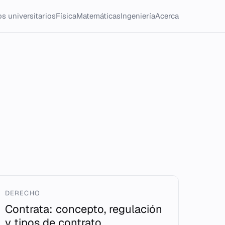
s universitarios
Física
Matemáticas
Ingeniería
Acerca
DERECHO
Contrata: concepto, regulación
y tipos de contrato