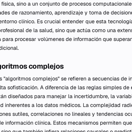
 física, sino a un conjunto de procesos computacional
des de razonamiento, aprendizaje y toma de decisione
ntorno clínico. Es crucial entender que esta tecnologí
rofesional de la salud, sino que actúa como una exten
 para procesar volúmenes de información que superan 
icional.
algoritmos complejos
os "algoritmos complejos" se refieren a secuencias de i
a sofisticación. A diferencia de las reglas simples de 
tán diseñados para manejar la incertidumbre, la variabi
d inherentes a los datos médicos. La complejidad rad
rones sutiles, correlaciones no lineales y tendencias oc
e información clínica. Estos mecanismos permiten que 
, sino que también infiera relaciones causales o predic