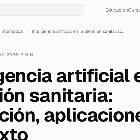
Educación
Curso
Informática
›
Inteligencia artificial en la atención sanitaria:...
AY. 2026
17 MIN
gencia artificial 
ión sanitaria:
ción, aplicacion
xto