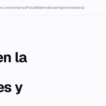
s universitarios
Física
Matemáticas
Ingeniería
Acerca
en la
es y