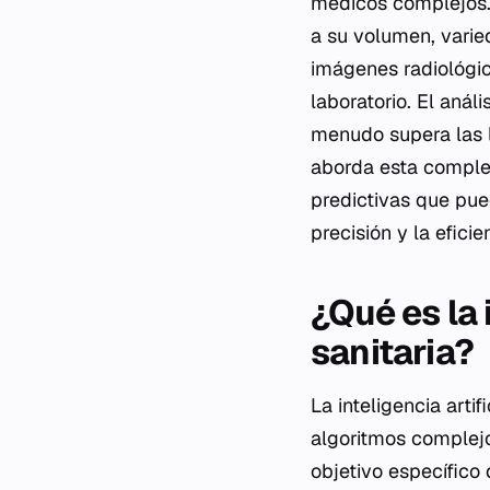
médicos complejos.
a su volumen, varie
imágenes radiológic
laboratorio. El aná
menudo supera las li
aborda esta compleji
predictivas que pue
precisión y la efici
¿Qué es la 
sanitaria?
La inteligencia arti
algoritmos complejo
objetivo específico 