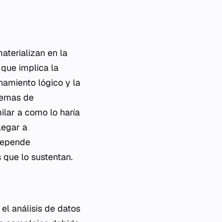
aterializan en la
 que implica la
onamiento lógico y la
temas de
ilar a como lo haría
legar a
 depende
 que lo sustentan.
s el análisis de datos