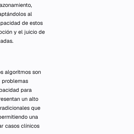
razonamiento,
aptándolos al
capacidad de estos
ión y el juicio de
zadas.
os algoritmos son
r problemas
apacidad para
resentan un alto
tradicionales que
 permitiendo una
r casos clínicos