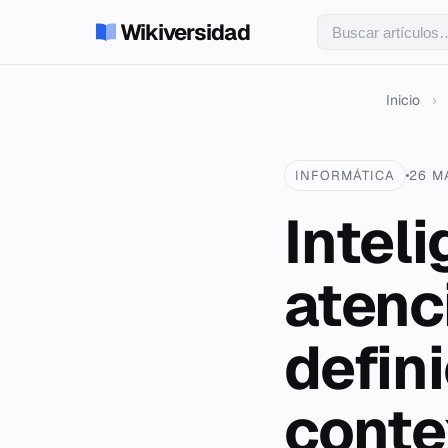
Wikiversidad
Inicio
›
INFORMÁTICA
26 M
Inteli
atenc
defini
conte