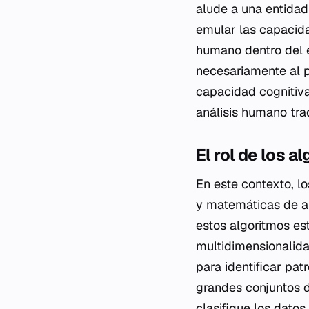
alude a una entidad
emular las capacida
humano dentro del e
necesariamente al p
capacidad cognitiva
análisis humano trad
El rol de los 
En este contexto, l
y matemáticas de alt
estos algoritmos es
multidimensionalida
para identificar pat
grandes conjuntos d
clasifique los datos