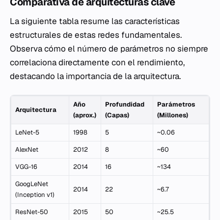
Comparativa de arquitecturas clave
La siguiente tabla resume las características
estructurales de estas redes fundamentales.
Observa cómo el número de parámetros no siempre
correlaciona directamente con el rendimiento,
destacando la importancia de la arquitectura.
Año
Profundidad
Parámetros
Arquitectura
(aprox.)
(Capas)
(Millones)
LeNet-5
1998
5
~0.06
AlexNet
2012
8
~60
VGG-16
2014
16
~134
GoogLeNet
2014
22
~6.7
(Inception v1)
ResNet-50
2015
50
~25.5