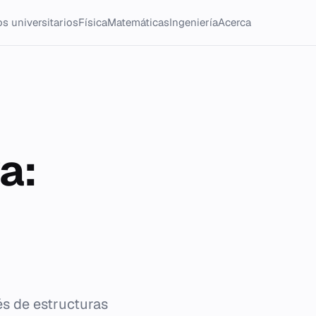
s universitarios
Física
Matemáticas
Ingeniería
Acerca
a:
és de estructuras