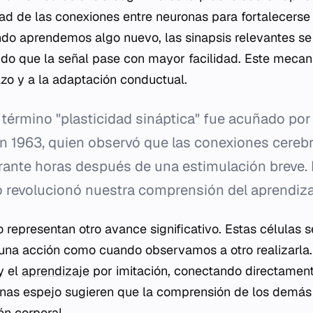
ad de las conexiones entre neuronas para fortalecerse 
ndo aprendemos algo nuevo, las sinapsis relevantes s
endo que la señal pase con mayor facilidad. Este meca
zo y a la adaptación conductual.
 término "plasticidad sináptica" fue acuñado por 
en 1963, quien observó que las conexiones cereb
rante horas después de una estimulación breve. 
 revolucionó nuestra comprensión del aprendiza
 representan otro avance significativo. Estas células s
una acción como cuando observamos a otro realizarla
y el
aprendizaje
por imitación, conectando directament
ronas espejo sugieren que la comprensión de los demá
én corporal.