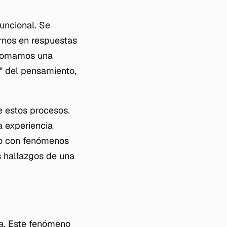
uncional. Se
rnos en respuestas
 tomamos una
o" del pensamiento,
e estos procesos.
a experiencia
bro con fenómenos
s hallazgos de una
ca. Este fenómeno