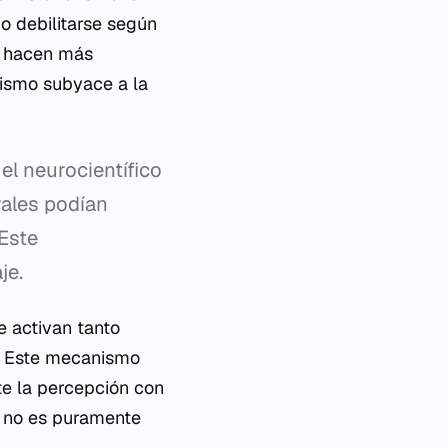
o debilitarse según
e hacen más
nismo subyace a la
el neurocientífico
rales podían
Este
je.
e activan tanto
. Este mecanismo
e la percepción con
s no es puramente