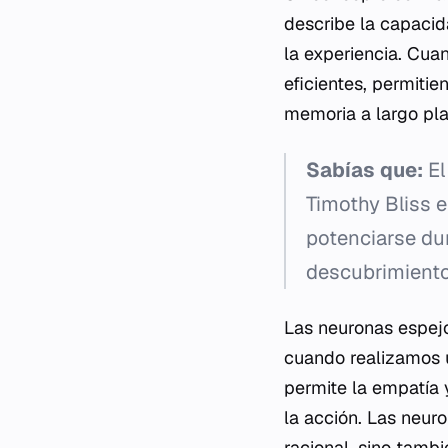
describe la capacid
la experiencia. Cua
eficientes, permiti
memoria a largo pla
Sabías que:
El
Timothy Bliss 
potenciarse du
descubrimiento
Las neuronas espejo
cuando realizamos 
permite la empatía 
la acción. Las neu
racional, sino tambi