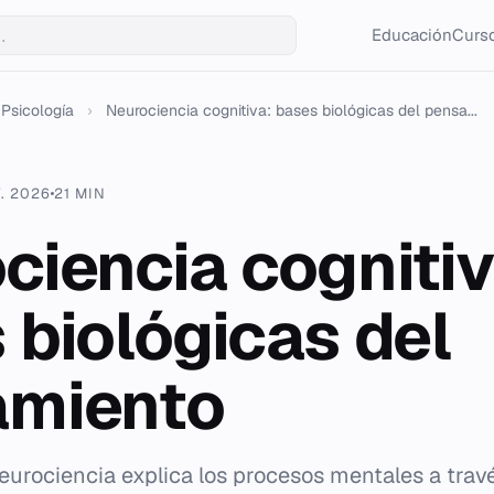
Educación
Curso
Psicología
›
Neurociencia cognitiva: bases biológicas del pensa...
. 2026
21 MIN
ciencia cognitiv
 biológicas del
amiento
eurociencia explica los procesos mentales a trav