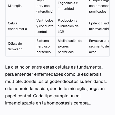
Tejido
Cuerpo alargado
Fagocitosis e
Microglía
nervioso
con procesos
inmunidad
(intersticio)
ramificados
Ventrículos
Producción y
Célula
Epitelio ciliado o
y conducto
circulación de
ependimaria
microvellosidade
central
LCR
Sistema
Mielinización de
Envuelve un solo
Célula de
nervioso
axones
segmento de
Schwann
periférico
periféricos
axón
La distinción entre estas células es fundamental
para entender enfermedades como la esclerosis
múltiple, donde los oligodendrocitos sufren daños,
o la neuroinflamación, donde la microglía juega un
papel central. Cada tipo cumple un rol
irreemplazable en la homeostasis cerebral.