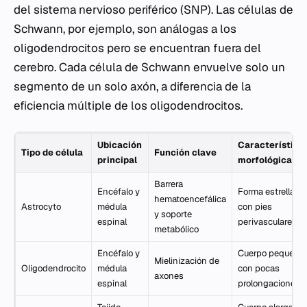
del sistema nervioso periférico (SNP). Las células de
Schwann, por ejemplo, son análogas a los
oligodendrocitos pero se encuentran fuera del
cerebro. Cada célula de Schwann envuelve solo un
segmento de un solo axón, a diferencia de la
eficiencia múltiple de los oligodendrocitos.
Ubicación
Característica
Tipo de célula
Función clave
principal
morfológica
Barrera
Encéfalo y
Forma estrellada
hematoencefálica
Astrocyto
médula
con pies
y soporte
espinal
perivasculares
metabólico
Encéfalo y
Cuerpo pequeño
Mielinización de
Oligodendrocito
médula
con pocas
axones
espinal
prolongaciones