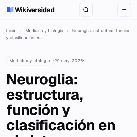
Wikiversidad
☰
Inicio
›
Medicina y biología
›
Neuroglia: estructura, función
y clasificación en...
Medicina y biología
29 may. 2026
Neuroglia:
estructura,
función y
clasificación en