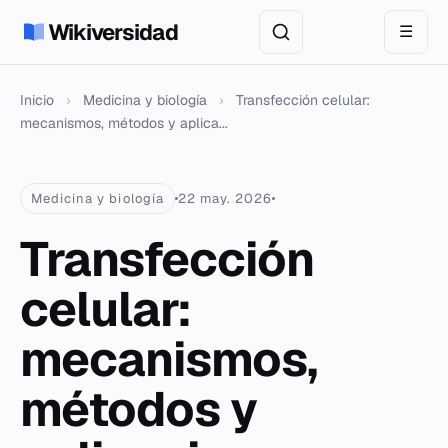
Wikiversidad
☰
Inicio
›
Medicina y biología
›
Transfección celular:
mecanismos, métodos y aplica...
Medicina y biología
22 may. 2026
Transfección
celular:
mecanismos,
métodos y