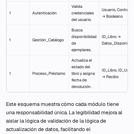
Valida
Usuario, Contrase
1
Autenticación
credenciales
→ Booleano
del usuario.
Busca
disponibilidad
ID_Libro →
1
Gestión_Catálogo
de
Datos_Disponibili
ejemplares.
Actualiza el
estado del
ID_Libro, ID_Usuar
1
Proceso_Préstamo
libro y asigna
→ Recibo
fecha de
devolución.
Este esquema muestra cómo cada módulo tiene
una responsabilidad única. La legibilidad mejora al
aislar la lógica de validación de la lógica de
actualización de datos, facilitando el