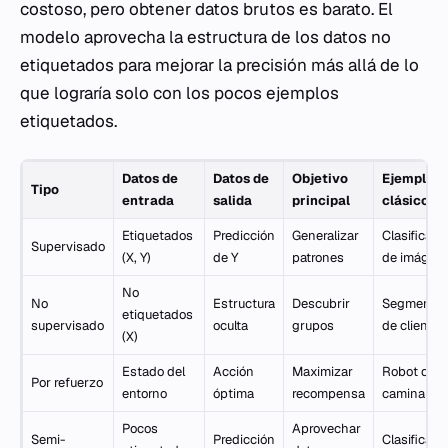
costoso, pero obtener datos brutos es barato. El
modelo aprovecha la estructura de los datos no
etiquetados para mejorar la precisión más allá de lo
que lograría solo con los pocos ejemplos
etiquetados.
Datos de
Datos de
Objetivo
Ejemplo
Tipo
entrada
salida
principal
clásico
Etiquetados
Predicción
Generalizar
Clasificaci
Supervisado
(X, Y)
de Y
patrones
de imágen
No
No
Estructura
Descubrir
Segmentac
etiquetados
supervisado
oculta
grupos
de clientes
(X)
Estado del
Acción
Maximizar
Robot que
Por refuerzo
entorno
óptima
recompensa
camina
Pocos
Aprovechar
Semi-
Predicción
Clasificaci