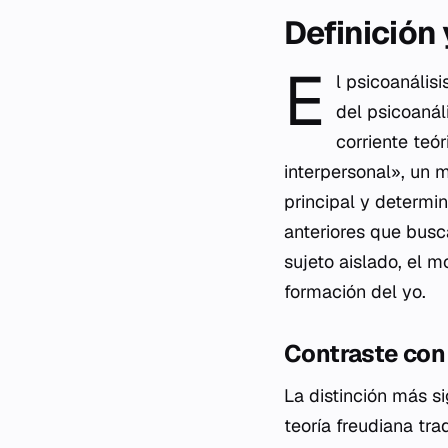
Definición
E
l psicoanális
del psicoanál
corriente teó
interpersonal», un 
principal y determi
anteriores que busca
sujeto aislado, el m
formación del yo.
Contraste con 
La distinción más si
teoría freudiana tr