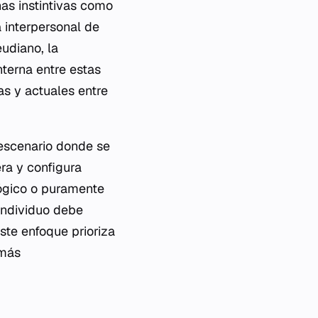
nas instintivas como
a interpersonal de
eudiano, la
terna entre estas
as y actuales entre
 escenario donde se
era y configura
lógico o puramente
individuo debe
Este enfoque prioriza
 más