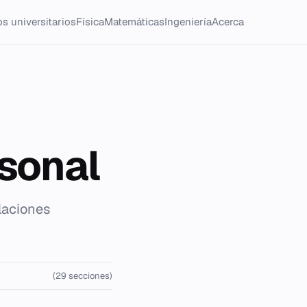
s universitarios
Física
Matemáticas
Ingeniería
Acerca
rsonal
laciones
(29 secciones)