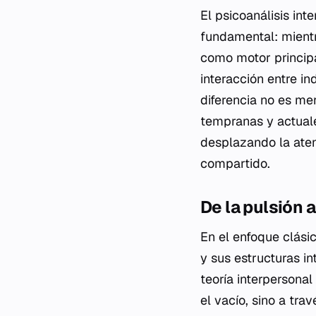
El psicoanálisis in
fundamental: mientra
como motor principa
interacción entre in
diferencia no es mer
tempranas y actuale
desplazando la aten
compartido.
De la pulsión a
En el enfoque clási
y sus estructuras in
teoría interpersonal
el vacío, sino a tra