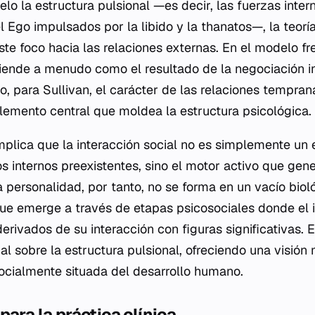
lo la estructura pulsional —es decir, las fuerzas inter
el
Ego
impulsados por la libido y la thanatos—, la teorí
te foco hacia las relaciones externas. En el modelo fr
iende a menudo como el resultado de la negociación in
o, para Sullivan, el carácter de las relaciones tempran
elemento central que moldea la estructura psicológica.
implica que la interacción social no es simplemente un
s internos preexistentes, sino el motor activo que gen
La personalidad, por tanto, no se forma en un vacío bio
 que emerge a través de etapas psicosociales donde el 
derivados de su interacción con figuras significativas. 
al sobre la estructura pulsional, ofreciendo una visión
ocialmente situada del desarrollo humano.
ara la práctica clínica