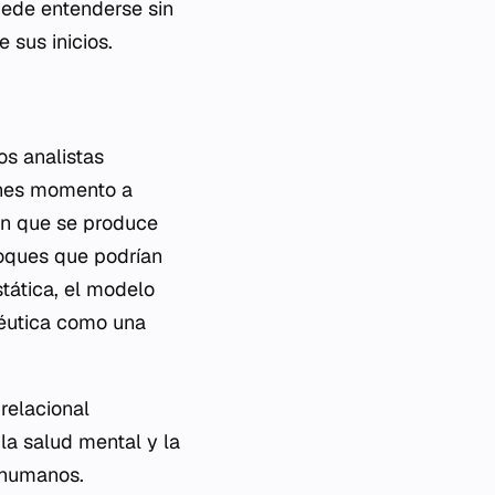
puede entenderse sin
 sus inicios.
os analistas
iones momento a
ón que se produce
nfoques que podrían
stática, el modelo
péutica como una
relacional
la salud mental y la
 humanos.