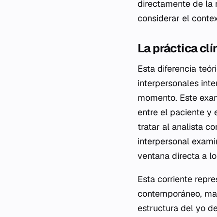
directamente de la r
considerar el contex
La práctica cl
Esta diferencia teór
interpersonales int
momento. Este exame
entre el paciente y 
tratar al analista c
interpersonal exami
ventana directa a lo
Esta corriente repr
contemporáneo, mant
estructura del yo d