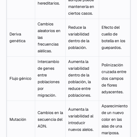
hereditarios.
mantenerla en
ciertos casos.
Cambios
Reduce la
Efecto del
aleatorios en
Deriva
variabilidad
cuello de
las
genética
dentro de la
botella en los
frecuencias
población.
guepardos.
alélicas.
Intercambio
Aumenta la
Polinización
de genes
variabilidad
cruzada entre
entre
dentro de la
Flujo génico
dos campos
poblaciones
población, la
de flores
por
reduce entre
adyacentes.
migración.
poblaciones.
Aparecimiento
Aumenta la
Cambios en la
de un nuevo
variabilidad al
Mutación
secuencia del
color en las
introducir
ADN.
alas de una
nuevos alelos.
mariposa.