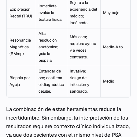
Sujeta a la
Inmediata,
Exploración
experiencia del
evalúa la
Muy bajo
Rectal (TRU)
médico;
textura física.
incómoda.
Alta
Más cara;
Resonancia
resolución
requiere ayuno
Magnética
anatómica;
Medio-Alto
y a veces
(RMmp)
guía la
contraste.
biopsia.
Estándar de
Invasiva;
Biopsia por
oro; confirma
riesgo de
Medio
Aguja
el diagnóstico
infección y
celular.
sangrado.
La combinación de estas herramientas reduce la
incertidumbre. Sin embargo, la interpretación de los
resultados requiere contexto clínico individualizado,
ya que dos pacientes con el mismo nivel de PSA