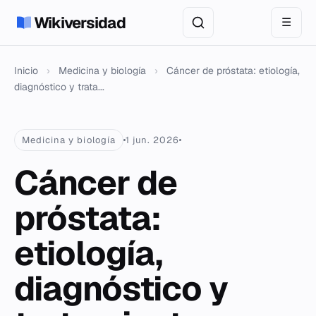
Wikiversidad
☰
Inicio
›
Medicina y biología
›
Cáncer de próstata: etiología,
diagnóstico y trata...
Medicina y biología
1 jun. 2026
Cáncer de
próstata:
etiología,
diagnóstico y