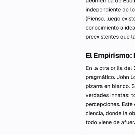
geométrica de Euclid
independiente de l
(Pienso, luego exis
conocimiento a idea
preexistentes que l
El Empirismo: E
En la otra orilla de
pragmático. John L
pizarra en blanco. S
verdades innatas; to
percepciones. Este 
ciencia, donde la o
todo viene de afuera