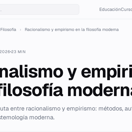
Educación
Curso
Filosofía
›
Racionalismo y empirismo en la filosofía moderna
 2026
23 MIN
nalismo y empir
 filosofía modern
sputa entre racionalismo y empirismo: métodos, au
istemología moderna.