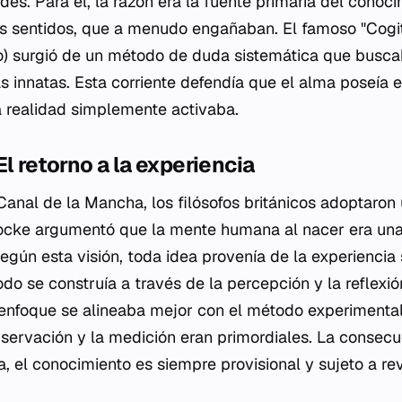
es. Para él, la razón era la fuente primaria del conoci
os sentidos, que a menudo engañaban. El famoso "Cogi
to) surgió de un método de duda sistemática que busca
s innatas. Esta corriente defendía que el alma poseía 
a realidad simplemente activaba.
l retorno a la experiencia
l Canal de la Mancha, los filósofos británicos adoptaro
ocke argumentó que la mente humana al nacer era una 
egún esta visión, toda idea provenía de la experiencia 
do se construía a través de la percepción y la reflexi
enfoque se alineaba mejor con el método experimental
bservación y la medición eran primordiales. La consecue
, el conocimiento es siempre provisional y sujeto a rev