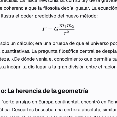
ecisas. La física newtoniana, con su ley de la gravitac
e coherencia que la filosofía debía igualar. La ecuació
ilustra el poder predictivo del nuevo método:
m
m
1
2
=
F
G
2
r
 solo un cálculo; era una prueba de que el universo pod
 cuantitativas. La pregunta filosófica central se despl
rteza. ¿De dónde venía el conocimiento que permitía ta
a incógnita dio lugar a la gran división entre el racion
o: La herencia de la geometría
n fuerte arraigo en Europa continental, encontró en Re
ica. Descartes buscaba una certeza absoluta, similar