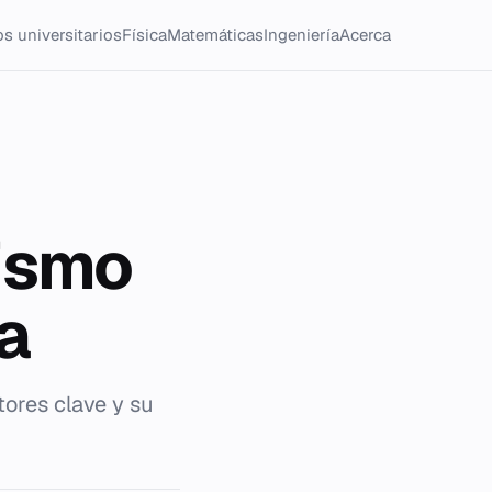
s universitarios
Física
Matemáticas
Ingeniería
Acerca
ismo
a
tores clave y su