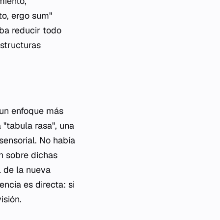
miento,
to, ergo sum"
ba reducir todo
estructuras
n un enfoque más
"tabula rasa", una
sensorial. No había
ón sobre dichas
 de la nueva
ncia es directa: si
isión.