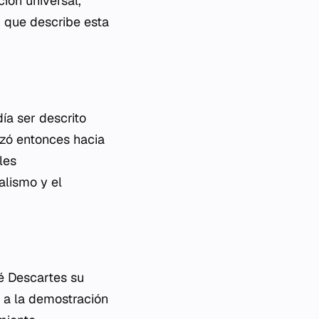
ión universal,
n que describe esta
ía ser descrito
azó entonces hacia
les
alismo y el
né Descartes su
 a la demostración