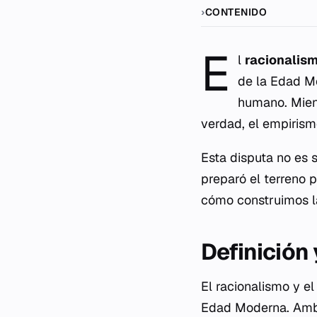
CONTENIDO
E
l
racionalis
de la Edad Mo
humano. Mient
verdad, el empirism
Esta disputa no es s
preparó el terreno 
cómo construimos la
Definición
El racionalismo y e
Edad Moderna. Amba