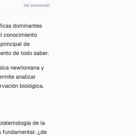
(42 secciones)
óficas dominantes
el conocimiento
principal de
ento de todo saber.
física newtoniana y
ermite analizar
vación biológica.
pistemología
de la
a fundamental: ¿de