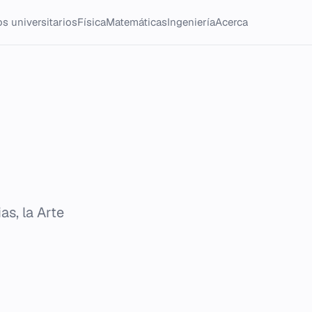
s universitarios
Física
Matemáticas
Ingeniería
Acerca
as, la Arte