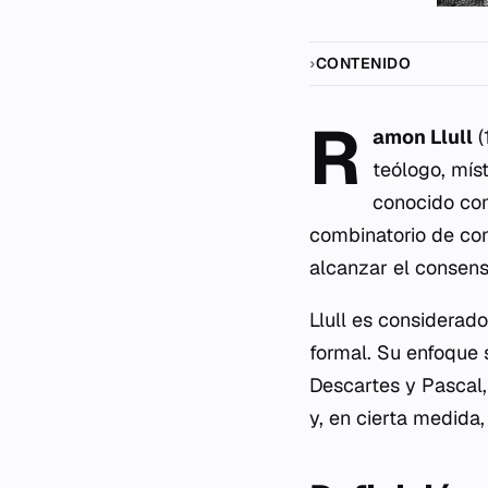
CONTENIDO
R
amon Llull
(
teólogo, mís
conocido c
combinatorio de con
alcanzar el consenso
Llull es considerad
formal. Su enfoque 
Descartes y Pascal,
y, en cierta medida,