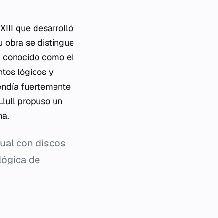
 XIII que desarrolló
u obra se distingue
, conocido como el
tos lógicos y
pendía fuertemente
Llull propuso un
na.
sual con discos
lógica de