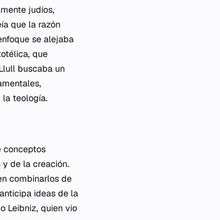
lmente judíos,
ía que la razón
 enfoque se alejaba
totélica, que
 Llull buscaba un
amentales,
la teología.
de conceptos
 y de la creación.
en combinarlos de
nticipa ideas de la
 Leibniz, quien vio