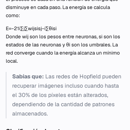
disminuye en cada paso. La energía se calcula
como:
E=−21​i∑​j∑​wij​si​sj​−i∑​θi​si​
Donde wij​ son los pesos entre neuronas, si​ son los
estados de las neuronas y θi​ son los umbrales. La
red converge cuando la energía alcanza un mínimo
local.
Sabías que:
Las redes de Hopfield pueden
recuperar imágenes incluso cuando hasta
el 30% de los píxeles están alterados,
dependiendo de la cantidad de patrones
almacenados.