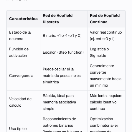
Red de Hopfield
Red de Hopfield
Característica
Discreta
Continua
Estado de la
Valor real continuo
Binario: +1 o -1 (o 1 y 0)
neurona
(ej. entre 0 y 1)
Función de
Logística o
Escalón (Step function)
activación
Sigmoide
Generalmente
Puede oscilar si la
converge
Convergencia
matriz de pesos no es
suavemente hacia
simétrica
un mínimo
Rápida, ideal para
Más lenta, requiere
Velocidad de
memoria asociativa
cálculo iterativo
cálculo
simple
continuo
Reconocimiento de
Optimización
patrones binarios
combinatoria (ej.
Uso típico
(imágenes en blanco y
problema del