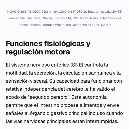
Funciones fisiológicas y regulación motora.
Imagen: user:Looie496
created file; Illustrator: Christy Krames, MA, CMI, for US National Institutes of
Health, National Institu / Wikimedia Commons / CC BY-SA 4.0
Funciones fisiológicas y
regulación motora
El sistema nervioso entérico (SNE) controla la
motilidad, la secreción, la circulación sanguínea y la
sensación visceral. Su capacidad para funcionar con
relativa independencia del cerebro le ha valido el
apodo de "segundo cerebro". Esta autonomía
permite que el intestino procese alimentos y envíe
señales al órgano digestivo principal incluso cuando
las vías nerviosas principales están interrumpidas.