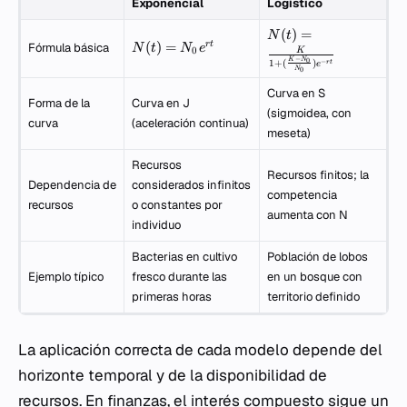
Exponencial
Logístico
(
)
=
N
t
(
)
=
r
t
Fórmula básica
N
t
N
e
0
K
−
K
N
0
−
1
+
(
)
r
t
e
N
0
Curva en S
Forma de la
Curva en J
(sigmoidea, con
curva
(aceleración continua)
meseta)
Recursos
Recursos finitos; la
Dependencia de
considerados infinitos
competencia
recursos
o constantes por
aumenta con
N
individuo
Bacterias en cultivo
Población de lobos
Ejemplo típico
fresco durante las
en un bosque con
primeras horas
territorio definido
La aplicación correcta de cada modelo depende del
horizonte temporal y de la disponibilidad de
recursos. En finanzas, el interés compuesto sigue un