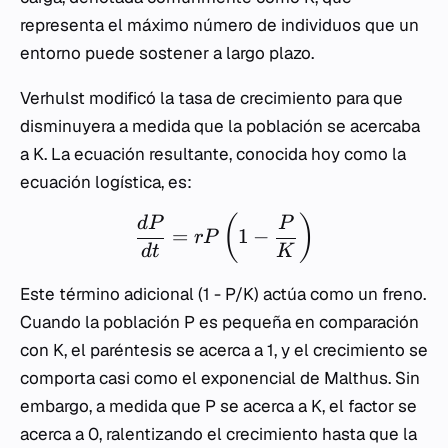
representa el máximo número de individuos que un
entorno puede sostener a largo plazo.
Verhulst modificó la tasa de crecimiento para que
disminuyera a medida que la población se acercaba
a
K
. La ecuación resultante, conocida hoy como la
ecuación logística, es:
(
)
d
P
P
=
1
−
r
P
d
t
K
Este término adicional
(1 - P/K)
actúa como un freno.
Cuando la población
P
es pequeña en comparación
con
K
, el paréntesis se acerca a 1, y el crecimiento se
comporta casi como el exponencial de Malthus. Sin
embargo, a medida que
P
se acerca a
K
, el factor se
acerca a 0, ralentizando el crecimiento hasta que la