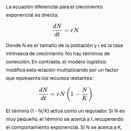
La ecuación diferencial para el crecimiento
exponencial es directa:
d
N
=
r
N
d
t
Donde
N
es el tamaño de la población y
r
es la tasa
intrínseca de crecimiento. No hay términos de
corrección. En contraste, el modelo logístico
modifica esta relación multiplicando por un factor
que representa los recursos restantes:
(
)
d
N
N
=
1
−
r
N
d
t
K
El término
(1 - N/K)
actúa como un regulador. Si
N
es
muy pequeño, el término se acerca a 1, recuperando
el comportamiento exponencial. Si
N
se acerca a
K
,