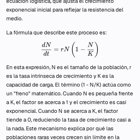
ecuación logística, que ajusta el crecimiento
exponencial inicial para reflejar la resistencia del
medio.
La fórmula que describe este proceso es:
(
)
d
N
N
=
1
−
r
N
d
t
K
En esta expresión,
N
es el tamaño de la población,
r
es la tasa intrínseca de crecimiento y
K
es la
capacidad de carga. El término
(1 - N/K)
actúa como
un "freno" matemático. Cuando
N
es pequeña frente
a
K
, el factor se acerca a 1 y el crecimiento es casi
exponencial. Cuando
N
se acerca a
K
, el factor
tiende a 0, reduciendo la tasa de crecimiento casi a
la nada. Este mecanismo explica por qué las
poblaciones raras veces crecen sin límite en la