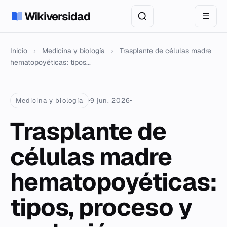
Wikiversidad
☰
Inicio
›
Medicina y biología
›
Trasplante de células madre
hematopoyéticas: tipos...
Medicina y biología
9 jun. 2026
Trasplante de
células madre
hematopoyéticas:
tipos, proceso y