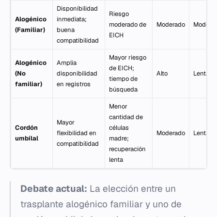
Disponibilidad
Riesgo
Alogénico
inmediata;
moderado de
Moderado
Modera
(Familiar)
buena
EICH
compatibilidad
Mayor riesgo
Alogénico
Amplia
de EICH;
(No
disponibilidad
Alto
Lenta
tiempo de
familiar)
en registros
búsqueda
Menor
cantidad de
Mayor
Cordón
células
flexibilidad en
Moderado
Lenta
umbilal
madre;
compatibilidad
recuperación
lenta
Debate actual:
La elección entre un
trasplante alogénico familiar y uno de