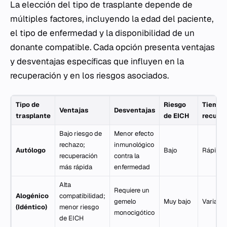
La elección del tipo de trasplante depende de
múltiples factores, incluyendo la edad del paciente,
el tipo de enfermedad y la disponibilidad de un
donante compatible. Cada opción presenta ventajas
y desventajas específicas que influyen en la
recuperación y en los riesgos asociados.
Tipo de
Riesgo
Tiempo
Ventajas
Desventajas
trasplante
de EICH
recupe
Bajo riesgo de
Menor efecto
rechazo;
inmunológico
Autólogo
Bajo
Rápida
recuperación
contra la
más rápida
enfermedad
Alta
Requiere un
Alogénico
compatibilidad;
gemelo
Muy bajo
Variable
(Idéntico)
menor riesgo
monocigótico
de EICH