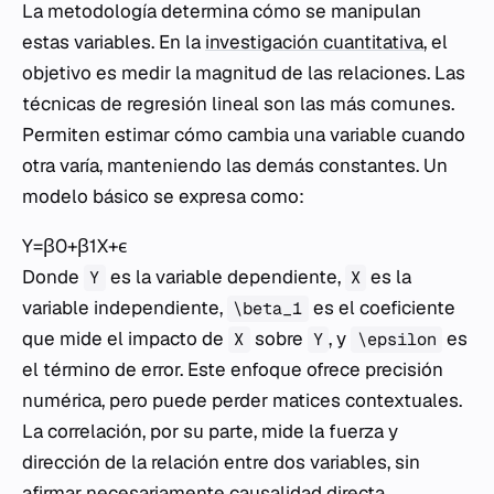
La metodología determina cómo se manipulan
estas variables. En la
investigación cuantitativa
, el
objetivo es medir la magnitud de las relaciones. Las
técnicas de regresión lineal son las más comunes.
Permiten estimar cómo cambia una variable cuando
otra varía, manteniendo las demás constantes. Un
modelo básico se expresa como:
Y=β0​+β1​X+ϵ
Donde
es la variable dependiente,
es la
Y
X
variable independiente,
es el coeficiente
\beta_1
que mide el impacto de
sobre
, y
es
X
Y
\epsilon
el término de error. Este enfoque ofrece precisión
numérica, pero puede perder matices contextuales.
La correlación, por su parte, mide la fuerza y
dirección de la relación entre dos variables, sin
afirmar necesariamente causalidad directa.