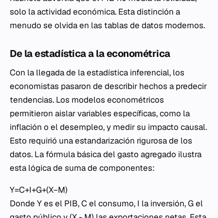
solo la actividad económica. Esta distinción a
menudo se olvida en las tablas de datos modernos.
De la estadística a la econométrica
Con la llegada de la estadística inferencial, los
economistas pasaron de describir hechos a predecir
tendencias. Los modelos econométricos
permitieron aislar variables específicas, como la
inflación o el desempleo, y medir su impacto causal.
Esto requirió una estandarización rigurosa de los
datos. La fórmula básica del gasto agregado ilustra
esta lógica de suma de componentes:
Y=C+I+G+(X−M)
Donde
Y
es el PIB,
C
el consumo,
I
la inversión,
G
el
gasto público y
(X - M)
las exportaciones netas. Esta