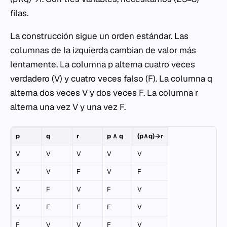
filas.
La construcción sigue un orden estándar. Las
columnas de la izquierda cambian de valor más
lentamente. La columna
p
alterna cuatro veces
verdadero (V) y cuatro veces falso (F). La columna
q
alterna dos veces V y dos veces F. La columna
r
alterna una vez V y una vez F.
p
q
r
p
∧
q
(p∧q)→r
V
V
V
V
V
V
V
F
V
F
V
F
V
F
V
V
F
F
F
V
F
V
V
F
V