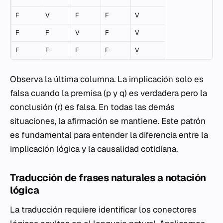
F
V
F
F
V
F
F
V
F
V
F
F
F
F
V
Observa la última columna. La implicación solo es
falsa cuando la premisa (
p
y
q
) es verdadera pero la
conclusión (
r
) es falsa. En todas las demás
situaciones, la afirmación se mantiene. Este patrón
es fundamental para entender la diferencia entre la
implicación lógica y la causalidad cotidiana.
Traducción de frases naturales a notación
lógica
La traducción requiere identificar los conectores