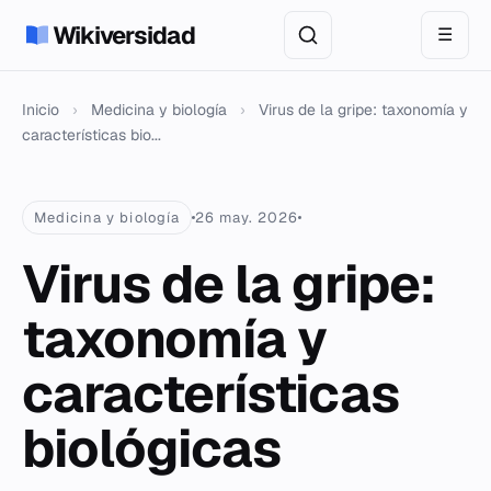
Wikiversidad
☰
Inicio
›
Medicina y biología
›
Virus de la gripe: taxonomía y
características bio...
Medicina y biología
26 may. 2026
Virus de la gripe:
taxonomía y
características
biológicas