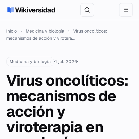
Wikiversidad
☰
Inicio
›
Medicina y biología
›
Virus oncolíticos:
mecanismos de acción y virotera...
Medicina y biología
1 jul. 2026
Virus oncolíticos:
mecanismos de
acción y
viroterapia en