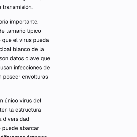
u transmisión.
oria importante.
de tamaño típico
 que el virus pueda
ncipal blanco de la
 son datos clave que
ausan infecciones de
en poseer envolturas
n único virus del
en la estructura
a diversidad
ue puede abarcar