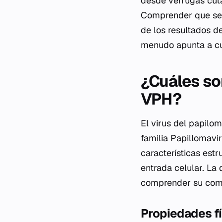
desde verrugas cutá
Comprender que se t
de los resultados d
menudo apunta a cub
¿Cuáles son
VPH?
El virus del papilo
familia
Papillomavir
características est
entrada celular. La 
comprender su comp
Propiedades fí