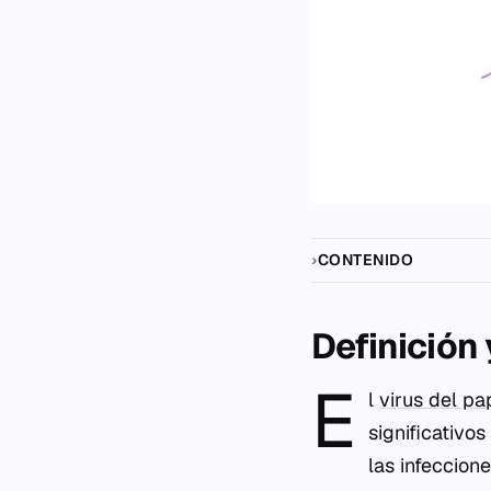
CONTENIDO
Definición
E
l
virus del p
significativo
las infeccion