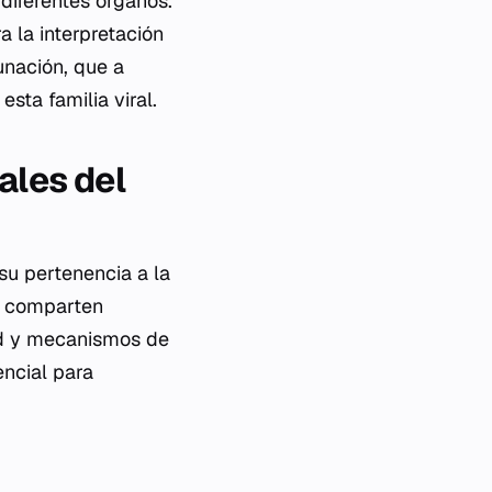
diferentes órganos.
 la interpretación
unación, que a
sta familia viral.
ales del
su pertenencia a la
e comparten
ad y mecanismos de
encial para