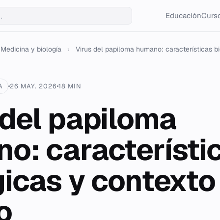
Educación
Curso
Medicina y biología
›
Virus del papiloma humano: características bio
A
26 MAY. 2026
18 MIN
 del papiloma
o: característi
gicas y contexto
o