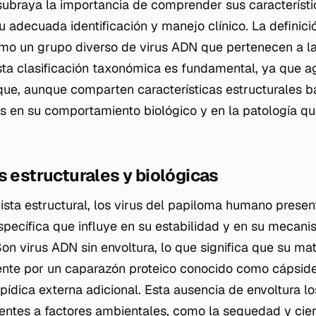
subraya la importancia de comprender sus característi
 adecuada identificación y manejo clínico. La definic
mo un grupo diverso de virus ADN que pertenecen a la 
sta clasificación taxonómica es fundamental, ya que a
ue, aunque comparten características estructurales b
as en su comportamiento biológico y en la patología q
s estructurales y biológicas
ista estructural, los virus del papiloma humano prese
específica que influye en su estabilidad y en su mecan
on virus ADN sin envoltura, lo que significa que su mat
nte por un caparazón proteico conocido como cápside,
ídica externa adicional. Esta ausencia de envoltura l
tentes a factores ambientales, como la sequedad y cier