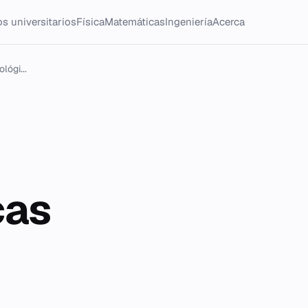
s universitarios
Física
Matemáticas
Ingeniería
Acerca
lógi...
cas