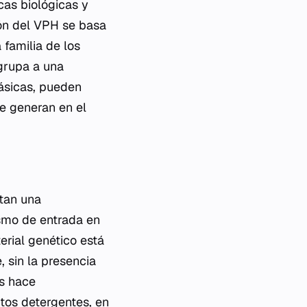
cas biológicas y
ión del VPH se basa
familia de los
grupa a una
ásicas, pueden
ue generan en el
ntan una
ismo de entrada en
erial genético está
 sin la presencia
os hace
tos detergentes, en