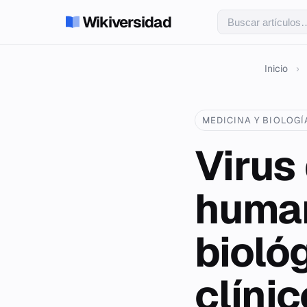
Wikiversidad
Inicio
›
MEDICINA Y BIOLOGÍ
Virus
human
bioló
clínic