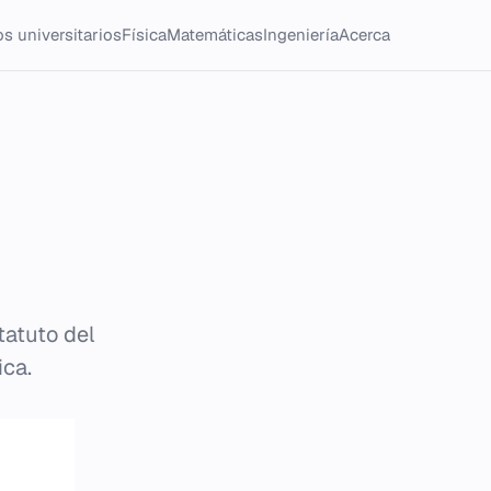
s universitarios
Física
Matemáticas
Ingeniería
Acerca
tatuto del
ica.